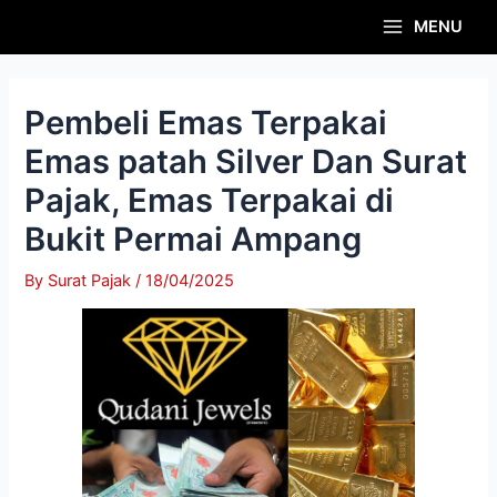
Skip
Post
Main
MENU
to
navigation
Menu
content
Pembeli Emas Terpakai
Emas patah Silver Dan Surat
Pajak, Emas Terpakai di
Bukit Permai Ampang
By
Surat Pajak
/
18/04/2025