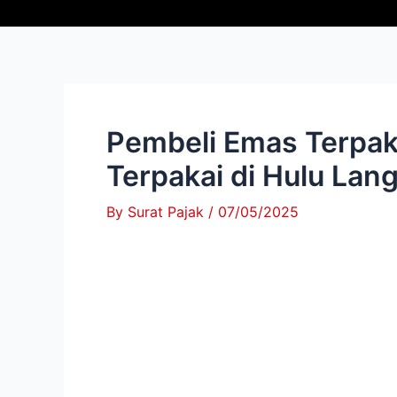
Skip
Post
to
navigation
content
Pembeli Emas Terpaka
Terpakai di Hulu Lan
By
Surat Pajak
/
07/05/2025