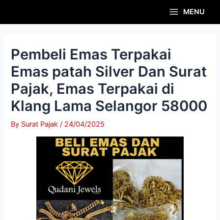
Skip
Post
Main
MENU
to
navigation
Menu
content
Pembeli Emas Terpakai
Emas patah Silver Dan Surat
Pajak, Emas Terpakai di
Klang Lama Selangor 58000
By
Surat Pajak
/
24/04/2025