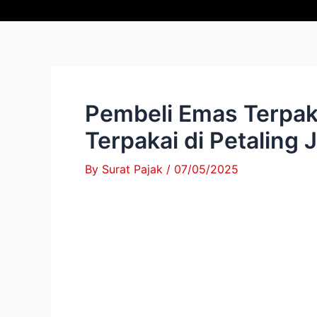
Skip
Post
to
navigation
content
Pembeli Emas Terpaka
Terpakai di Petaling 
By
Surat Pajak
/
07/05/2025