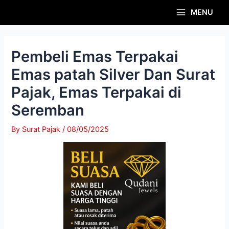
Skip
Post
Main
MENU
to
navigation
Menu
content
Pembeli Emas Terpakai
Emas patah Silver Dan Surat
Pajak, Emas Terpakai di
Seremban
By
Surat Pajak
/
08/05/2025