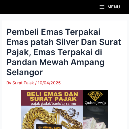
Skip
Post
Main
MENU
to
navigation
Menu
content
Pembeli Emas Terpakai
Emas patah Silver Dan Surat
Pajak, Emas Terpakai di
Pandan Mewah Ampang
Selangor
By
Surat Pajak
/
10/04/2025