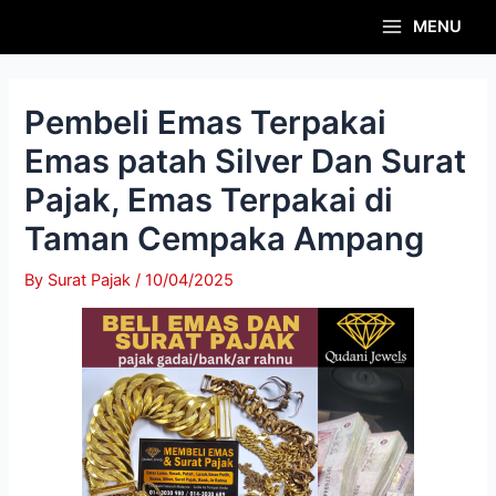
Skip
Post
Main
MENU
to
navigation
Menu
content
Pembeli Emas Terpakai
Emas patah Silver Dan Surat
Pajak, Emas Terpakai di
Taman Cempaka Ampang
By
Surat Pajak
/
10/04/2025