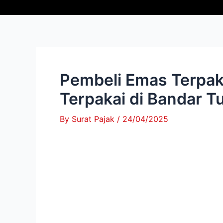
Skip
Post
to
navigation
content
Pembeli Emas Terpaka
Terpakai di Bandar 
By
Surat Pajak
/
24/04/2025