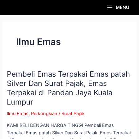
Skip
Post
Main
MENU
to
pagination
Menu
content
Ilmu Emas
Pembeli Emas Terpakai Emas patah
Pembeli
Emas
Silver Dan Surat Pajak, Emas
Terpakai
Terpakai di Pandan Jaya Kuala
Emas
Lumpur
patah
Silver
Ilmu Emas
,
Perkongsian
/
Surat Pajak
Dan
Surat
KAMI BELI DENGAN HARGA TINGGI Pembeli Emas
Pajak,
Terpakai Emas patah Silver Dan Surat Pajak, Emas Terpakai