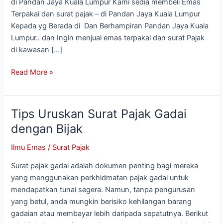
Emas
di Pandan Jaya Kuala Lumpur Kami sedia membeli Emas
Terpakai
Terpakai dan surat pajak – di Pandan Jaya Kuala Lumpur
di
Kepada yg Berada di Dan Berhampiran Pandan Jaya Kuala
Pandan
Lumpur.. dan Ingin menjual emas terpakai dan surat Pajak
Jaya
di kawasan […]
Kuala
Read More »
Lumpur
Tips Uruskan Surat Pajak Gadai
Tips
Uruskan
dengan Bijak
Surat
Ilmu Emas
/
Surat Pajak
Pajak
Gadai
Surat pajak gadai adalah dokumen penting bagi mereka
dengan
yang menggunakan perkhidmatan pajak gadai untuk
Bijak
mendapatkan tunai segera. Namun, tanpa pengurusan
yang betul, anda mungkin berisiko kehilangan barang
gadaian atau membayar lebih daripada sepatutnya. Berikut