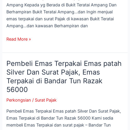
Terpakai
Ampang Kepada yg Berada di Bukit Teratai Ampang Dan
di
Berhampiran Bukit Teratai Ampang…dan Ingin menjual
Bukit
emas terpakai dan surat Pajak di kawasan Bukit Teratai
Teratai
Ampang…dan kawasan Berhampiran dan
Ampang
Read More »
56100
Pembeli Emas Terpakai Emas patah
Pembeli
Emas
Silver Dan Surat Pajak, Emas
Terpakai
Terpakai di Bandar Tun Razak
Emas
56000
patah
Silver
Perkongsian
/
Surat Pajak
Dan
Surat
Pembeli Emas Terpakai Emas patah Silver Dan Surat Pajak,
Pajak,
Emas Terpakai di Bandar Tun Razak 56000 Kami sedia
Emas
membeli Emas Terpakai dan surat pajak – Bandar Tun