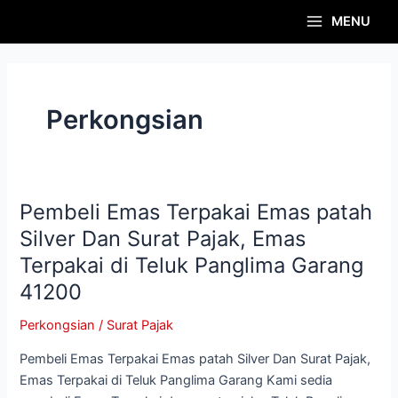
Skip
Post
Main
MENU
to
pagination
Menu
content
Perkongsian
Pembeli Emas Terpakai Emas patah
Pembeli
Emas
Silver Dan Surat Pajak, Emas
Terpakai
Terpakai di Teluk Panglima Garang
Emas
41200
patah
Silver
Perkongsian
/
Surat Pajak
Dan
Surat
Pembeli Emas Terpakai Emas patah Silver Dan Surat Pajak,
Pajak,
Emas Terpakai di Teluk Panglima Garang Kami sedia