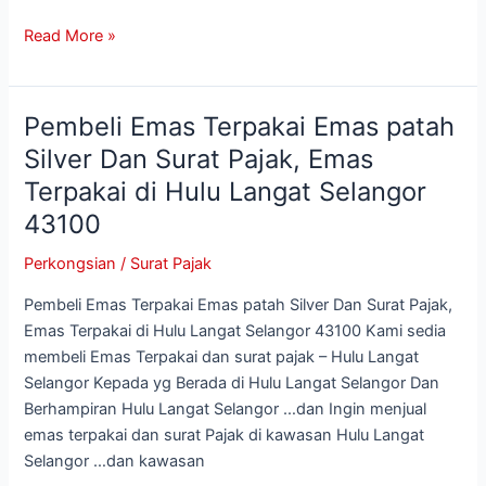
Selangor
Read More »
43100
Pembeli Emas Terpakai Emas patah
Pembeli
Emas
Silver Dan Surat Pajak, Emas
Terpakai
Terpakai di Hulu Langat Selangor
Emas
43100
patah
Silver
Perkongsian
/
Surat Pajak
Dan
Surat
Pembeli Emas Terpakai Emas patah Silver Dan Surat Pajak,
Pajak,
Emas Terpakai di Hulu Langat Selangor 43100 Kami sedia
Emas
membeli Emas Terpakai dan surat pajak – Hulu Langat
Terpakai
Selangor Kepada yg Berada di Hulu Langat Selangor Dan
di
Berhampiran Hulu Langat Selangor …dan Ingin menjual
Hulu
emas terpakai dan surat Pajak di kawasan Hulu Langat
Langat
Selangor …dan kawasan