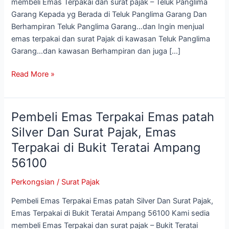
Emas
membeli Emas Terpakai dan surat pajak – Teluk Panglima
Terpakai
Garang Kepada yg Berada di Teluk Panglima Garang Dan
di
Berhampiran Teluk Panglima Garang…dan Ingin menjual
Teluk
emas terpakai dan surat Pajak di kawasan Teluk Panglima
Panglima
Garang…dan kawasan Berhampiran dan juga […]
Garang
Read More »
41200
Pembeli Emas Terpakai Emas patah
Pembeli
Emas
Silver Dan Surat Pajak, Emas
Terpakai
Terpakai di Bukit Teratai Ampang
Emas
56100
patah
Silver
Perkongsian
/
Surat Pajak
Dan
Surat
Pembeli Emas Terpakai Emas patah Silver Dan Surat Pajak,
Pajak,
Emas Terpakai di Bukit Teratai Ampang 56100 Kami sedia
Emas
membeli Emas Terpakai dan surat pajak – Bukit Teratai