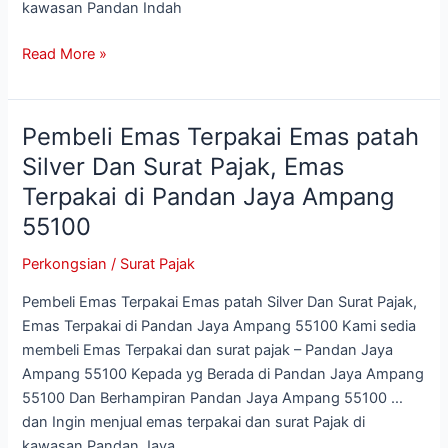
Indah
kawasan Pandan Indah
Ampang
Read More »
55100
Pembeli Emas Terpakai Emas patah
Pembeli
Emas
Silver Dan Surat Pajak, Emas
Terpakai
Terpakai di Pandan Jaya Ampang
Emas
55100
patah
Silver
Perkongsian
/
Surat Pajak
Dan
Surat
Pembeli Emas Terpakai Emas patah Silver Dan Surat Pajak,
Pajak,
Emas Terpakai di Pandan Jaya Ampang 55100 Kami sedia
Emas
membeli Emas Terpakai dan surat pajak – Pandan Jaya
Terpakai
Ampang 55100 Kepada yg Berada di Pandan Jaya Ampang
di
55100 Dan Berhampiran Pandan Jaya Ampang 55100 …
Pandan
dan Ingin menjual emas terpakai dan surat Pajak di
Jaya
kawasan Pandan Jaya