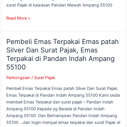
Mewah
surat Pajak di kawasan Pandan Mewah Ampang 55100
Ampang
Read More »
55100
Pembeli Emas Terpakai Emas patah
Pembeli
Emas
Silver Dan Surat Pajak, Emas
Terpakai
Terpakai di Pandan Indah Ampang
Emas
55100
patah
Silver
Perkongsian
/
Surat Pajak
Dan
Surat
Pembeli Emas Terpakai Emas patah Silver Dan Surat Pajak,
Pajak,
Emas Terpakai di Pandan Indah Ampang 55100 Kami sedia
Emas
membeli Emas Terpakai dan surat pajak – Pandan Indah
Terpakai
Ampang 55100 Kepada yg Berada di Pandan Indah
di
Ampang 55100 Dan Berhampiran Pandan Indah Ampang
Pandan
55100 …dan Ingin menjual emas terpakai dan surat Pajak di