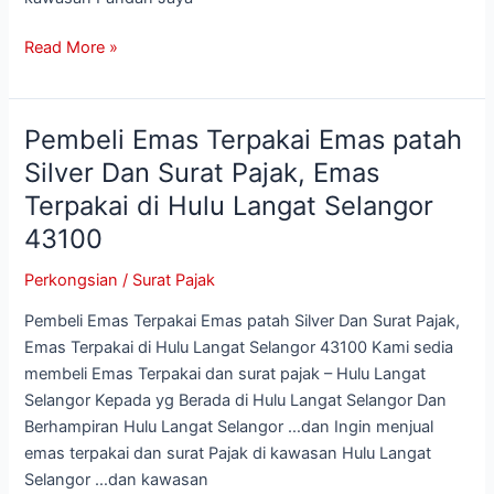
Ampang
Read More »
55100
Pembeli Emas Terpakai Emas patah
Pembeli
Emas
Silver Dan Surat Pajak, Emas
Terpakai
Terpakai di Hulu Langat Selangor
Emas
43100
patah
Silver
Perkongsian
/
Surat Pajak
Dan
Surat
Pembeli Emas Terpakai Emas patah Silver Dan Surat Pajak,
Pajak,
Emas Terpakai di Hulu Langat Selangor 43100 Kami sedia
Emas
membeli Emas Terpakai dan surat pajak – Hulu Langat
Terpakai
Selangor Kepada yg Berada di Hulu Langat Selangor Dan
di
Berhampiran Hulu Langat Selangor …dan Ingin menjual
Hulu
emas terpakai dan surat Pajak di kawasan Hulu Langat
Langat
Selangor …dan kawasan