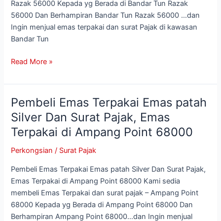
Terpakai
Razak 56000 Kepada yg Berada di Bandar Tun Razak
di
56000 Dan Berhampiran Bandar Tun Razak 56000 …dan
Bandar
Ingin menjual emas terpakai dan surat Pajak di kawasan
Tun
Bandar Tun
Razak
Read More »
56000
Pembeli Emas Terpakai Emas patah
Pembeli
Emas
Silver Dan Surat Pajak, Emas
Terpakai
Terpakai di Ampang Point 68000
Emas
patah
Perkongsian
/
Surat Pajak
Silver
Pembeli Emas Terpakai Emas patah Silver Dan Surat Pajak,
Dan
Emas Terpakai di Ampang Point 68000 Kami sedia
Surat
membeli Emas Terpakai dan surat pajak – Ampang Point
Pajak,
68000 Kepada yg Berada di Ampang Point 68000 Dan
Emas
Berhampiran Ampang Point 68000…dan Ingin menjual
Terpakai