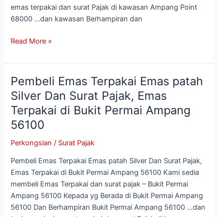
emas terpakai dan surat Pajak di kawasan Ampang Point
di
68000 …dan kawasan Berhampiran dan
Ampang
Point
Read More »
68000
Pembeli Emas Terpakai Emas patah
Pembeli
Emas
Silver Dan Surat Pajak, Emas
Terpakai
Terpakai di Bukit Permai Ampang
Emas
56100
patah
Silver
Perkongsian
/
Surat Pajak
Dan
Surat
Pembeli Emas Terpakai Emas patah Silver Dan Surat Pajak,
Pajak,
Emas Terpakai di Bukit Permai Ampang 56100 Kami sedia
Emas
membeli Emas Terpakai dan surat pajak – Bukit Permai
Terpakai
Ampang 56100 Kepada yg Berada di Bukit Permai Ampang
di
56100 Dan Berhampiran Bukit Permai Ampang 56100 …dan