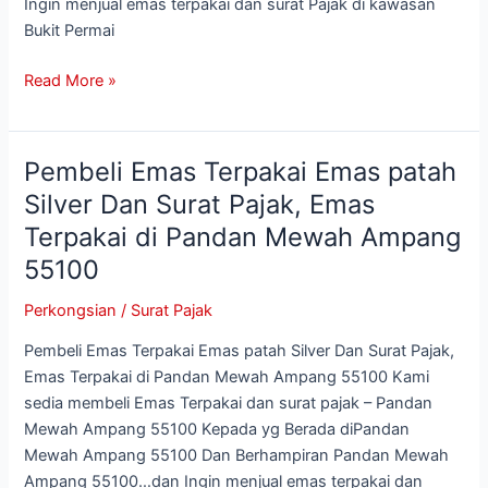
Bukit
Ingin menjual emas terpakai dan surat Pajak di kawasan
Permai
Bukit Permai
Ampang
Read More »
56100
Pembeli Emas Terpakai Emas patah
Pembeli
Emas
Silver Dan Surat Pajak, Emas
Terpakai
Terpakai di Pandan Mewah Ampang
Emas
55100
patah
Silver
Perkongsian
/
Surat Pajak
Dan
Surat
Pembeli Emas Terpakai Emas patah Silver Dan Surat Pajak,
Pajak,
Emas Terpakai di Pandan Mewah Ampang 55100 Kami
Emas
sedia membeli Emas Terpakai dan surat pajak – Pandan
Terpakai
Mewah Ampang 55100 Kepada yg Berada diPandan
di
Mewah Ampang 55100 Dan Berhampiran Pandan Mewah
Pandan
Ampang 55100…dan Ingin menjual emas terpakai dan