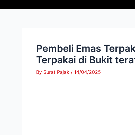
Skip
Post
to
navigation
content
Pembeli Emas Terpaka
Terpakai di Bukit ter
By
Surat Pajak
/
14/04/2025