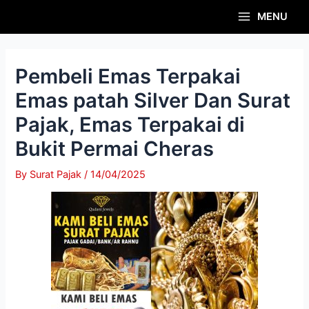
Skip
Post
Main
MENU
to
navigation
Menu
content
Pembeli Emas Terpakai
Emas patah Silver Dan Surat
Pajak, Emas Terpakai di
Bukit Permai Cheras
By
Surat Pajak
/
14/04/2025